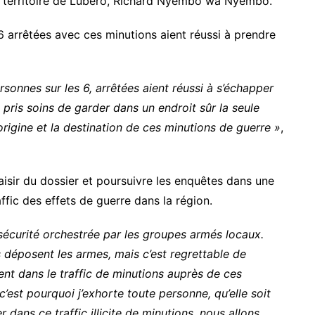
du territoire de Lubero, Richard Nyembo wa Nyembo.
 6 arrêtées avec ces minutions aient réussi à prendre
onnes sur les 6, arrêtées aient réussi à s’échapper
pris soins de garder dans un endroit sûr la seule
igine et la destination de ces minutions de guerre »
,
 saisir du dossier et poursuivre les enquêtes dans une
ffic des effets de guerre dans la région.
nsécurité orchestrée par les groupes armés locaux.
s déposent les armes, mais c’est regrettable de
rent dans le traffic de minutions auprès de ces
est pourquoi j’exhorte toute personne, qu’elle soit
er dans ce traffic illicite de minutions, nous allons