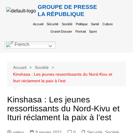
GROUPE DE PRESSE
LA RÉPUBLIQUE
Accueil
Sécurité
Société
Politique
Santé
Culture
Grand-Dossier
Portrait
Sport
French
Accueil
Société
Kinshasa : Les jeunes ressortissants du Nord-Kivu et
Ituri réclament la paix à l’est
Kinshasa : Les jeunes
ressortissants du Nord-Kivu et
Ituri réclament la paix à l’est
valery
9 janvier 2021
0
Sécurité
,
Société