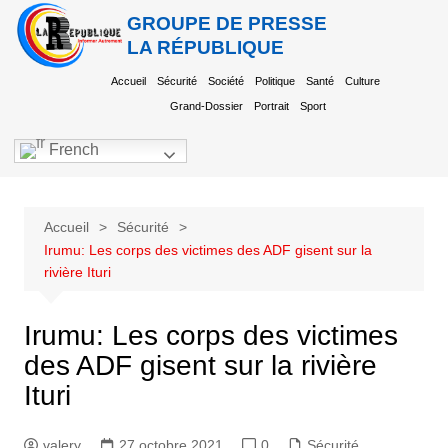
GROUPE DE PRESSE
LA RÉPUBLIQUE
Accueil
Sécurité
Société
Politique
Santé
Culture
Grand-Dossier
Portrait
Sport
French
Accueil
Sécurité
Irumu: Les corps des victimes des ADF gisent sur la
rivière Ituri
Irumu: Les corps des victimes
des ADF gisent sur la rivière
Ituri
valery
27 octobre 2021
0
Sécurité