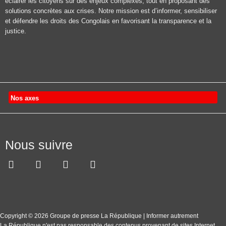
éclairer les citoyens sur des enjeux complexes, tout en proposant des
solutions concrètes aux crises. Notre mission est d’informer, sensibiliser
et défendre les droits des Congolais en favorisant la transparence et la
justice.
Nos axes
Nous suivre
Copyright © 2026 Groupe de presse La République | Informer autrement
La République n'est pas responsable des contenus provenant de sites Internet