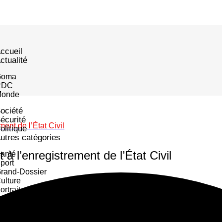
ccueil
ctualité
Goma
RDC
onde
ociété
écurité
nt de l’État Civil
olitique
utres catégories
 l’enregistrement de l’État Civil
anté
port
rand-Dossier
ulture
ortrait
mploi
usiness