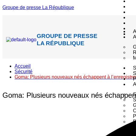
Groupe de presse La République
A
GROUPE DE PRESSE
A
LA RÉPUBLIQUE
M
Accueil
S
Sécurité
S
Goma: Plusieurs nouveaux nés échappent à l’enregistreme
P
A
Goma: Plusieurs nouveaux nés échappent à
S
S
G
C
P
E
B