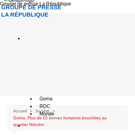
Groupe de presse La République
c
GROUPE DE PRESSE
c
LA RÉPUBLIQUE
u
e
A
c
u
a
é
Goma
RDC
Accueil
Société
Monde
Goma: Plus de 15 bornes fontaines bouchées au
quartier Ndosho
S
o