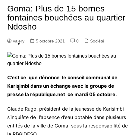
Goma: Plus de 15 bornes
c
fontaines bouchées au quartier
Ndosho
é
é
valery
5 octobre 2021
0
Société
S
é
c
u
C’est ce que dénonce le conseil communal de
é
Karisimbi dans un échange avec le groupe de
P
presse la république.net ce mardi 05 octobre.
o
Claude Rugo, président de la jeunesse de Karisimbi
q
s’inquiète de l’absence d’eau potable dans plusieurs
u
entités de la ville de Goma sous la responsabilité de
e
la REGIDESO.