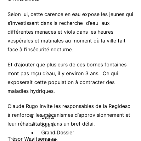
A
u
Selon lui, cette carence en eau expose les jeunes qui
s’investissent dans la recherche d’eau aux
e
différentes menaces et viols dans les heures
s
vespérales et matinales au moment où la ville fait
c
face à l’insécurité nocturne.
a
Et d’ajouter que plusieurs de ces bornes fontaines
é
n’ont pas reçu d’eau, il y environ 3 ans. Ce qui
g
exposerait cette population à contracter des
o
maladies hydriques.
e
s
Claude Rugo invite les responsables de la Regideso
à renforcer les mécanismes d’approvisionnement et
Santé
leur réhabilitation dans un bref délai.
Sport
Grand-Dossier
Trésor Wayitsomaya
Culture