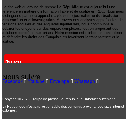
Le site web du groupe de presse
La République
est aujourd’hui une
référence en matière d’information fiable et de qualité en RDC. Nous nous
distinguons par notre approche axée sur le
journalisme de résolution
des conflits
et
d’investigation
. À travers des analyses approfondies des
tensions sociales et des enquêtes rigoureuses, nous contribuons à
éclairer les citoyens sur des enjeux complexes, tout en proposant des
solutions concrètes aux crises. Notre mission est d’informer, sensibiliser
et défendre les droits des Congolais en favorisant la transparence et la
justice.
Nos axes
Nous suivre
Facebook
Youtube
Envelope
Whatsapp
Copyright © 2026 Groupe de presse La République | Informer autrement
La République n'est pas responsable des contenus provenant de sites Internet
externes.