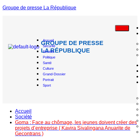
Groupe de presse La République
Accueil
GROUPE DE PRESSE
Sécurité
LA RÉPUBLIQUE
Société
Politique
Santé
Culture
Grand-Dossier
Portrait
Sport
Accueil
Société
Goma : Face au chômage, les jeunes doivent créer des
projets d’entreprise ( Kavira Sivalingana Anuarite de
Gecontrans )