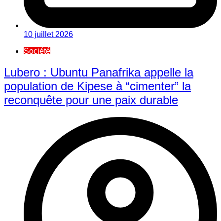
10 juillet 2026
Société
Lubero : Ubuntu Panafrika appelle la
population de Kipese à “cimenter” la
reconquête pour une paix durable