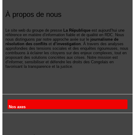
À propos de nous
Le site web du groupe de presse
La République
est aujourd’hui une
référence en matière d’information fiable et de qualité en RDC. Nous
nous distinguons par notre approche axée sur le
journalisme de
résolution des conflits
et
d’investigation
. À travers des analyses
approfondies des tensions sociales et des enquêtes rigoureuses, nous
contribuons à éclairer les citoyens sur des enjeux complexes, tout en
proposant des solutions concrètes aux crises. Notre mission est
d’informer, sensibiliser et défendre les droits des Congolais en
favorisant la transparence et la justice.
Nos axes