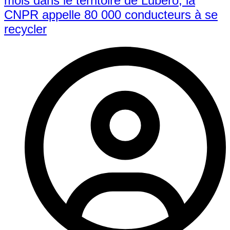
mois dans le territoire de Lubero, la
CNPR appelle 80 000 conducteurs à se
recycler