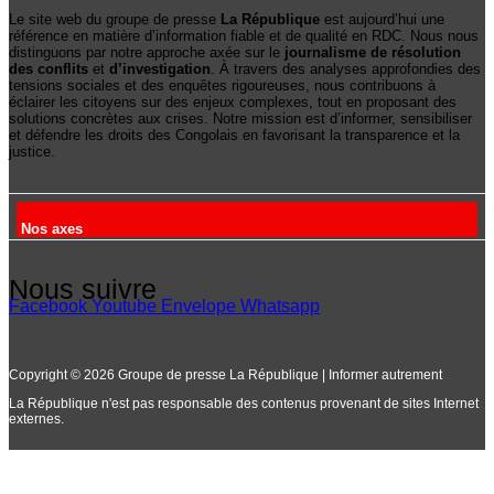
Le site web du groupe de presse
La République
est aujourd’hui une
référence en matière d’information fiable et de qualité en RDC. Nous nous
distinguons par notre approche axée sur le
journalisme de résolution
des conflits
et
d’investigation
. À travers des analyses approfondies des
tensions sociales et des enquêtes rigoureuses, nous contribuons à
éclairer les citoyens sur des enjeux complexes, tout en proposant des
solutions concrètes aux crises. Notre mission est d’informer, sensibiliser
et défendre les droits des Congolais en favorisant la transparence et la
justice.
Nos axes
Nous suivre
Facebook
Youtube
Envelope
Whatsapp
Copyright © 2026 Groupe de presse La République | Informer autrement
La République n'est pas responsable des contenus provenant de sites Internet
externes.