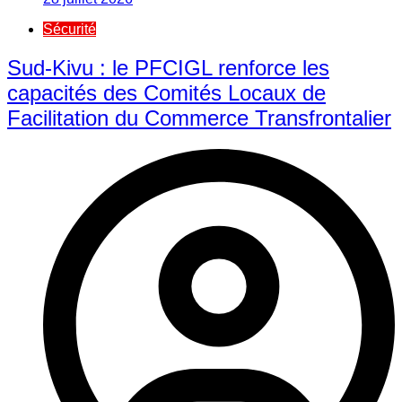
Sécurité
Sud-Kivu : le PFCIGL renforce les
capacités des Comités Locaux de
Facilitation du Commerce Transfrontalier