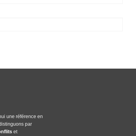
hui une référence en
distinguons par
nflits
et