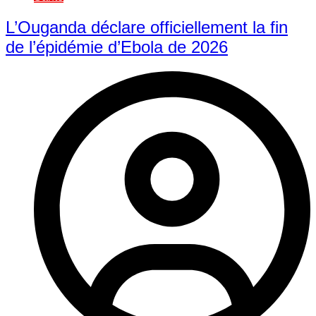
L’Ouganda déclare officiellement la fin
de l’épidémie d’Ebola de 2026