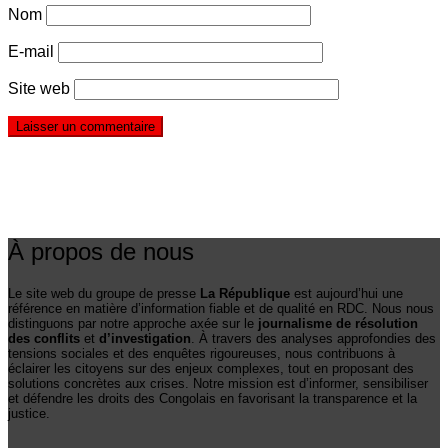
Nom
E-mail
Site web
À propos de nous
Le site web du groupe de presse
La République
est aujourd’hui une
référence en matière d’information fiable et de qualité en RDC. Nous nous
distinguons par notre approche axée sur le
journalisme de résolution
des conflits
et
d’investigation
. À travers des analyses approfondies des
tensions sociales et des enquêtes rigoureuses, nous contribuons à
éclairer les citoyens sur des enjeux complexes, tout en proposant des
solutions concrètes aux crises. Notre mission est d’informer, sensibiliser
et défendre les droits des Congolais en favorisant la transparence et la
justice.