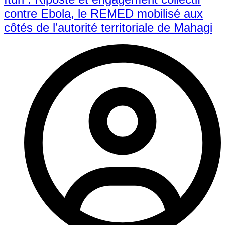
contre Ebola, le REMED mobilisé aux
côtés de l’autorité territoriale de Mahagi