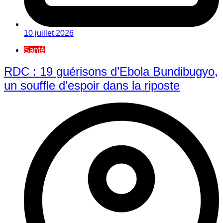
10 juillet 2026
Santé
RDC : 19 guérisons d’Ebola Bundibugyo,
un souffle d’espoir dans la riposte