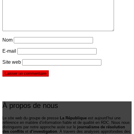
Nom
E-mail
Site web
À propos de nous
Le site web du groupe de presse
La République
est aujourd’hui une
référence en matière d’information fiable et de qualité en RDC. Nous nous
distinguons par notre approche axée sur le
journalisme de résolution
des conflits
et
d’investigation
. À travers des analyses approfondies des