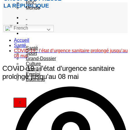
RDC
LA RÉPUBLIQUE
Monde
Société
Sécurité
French
Politique
Autres
Accueil
catégories
Santé
Santé
COVID-19 : l’état d’urgence sanitaire prolongé jusqu’au
Sport
08 mai
Grand-Dossier
Culture
COVID-19 : l’état d’urgence sanitaire
Portrait
Emploi
prolongé jusqu’au 08 mai
Business
X