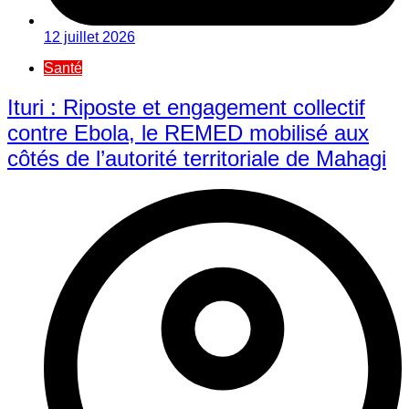
12 juillet 2026
Santé
Ituri : Riposte et engagement collectif
contre Ebola, le REMED mobilisé aux
côtés de l’autorité territoriale de Mahagi