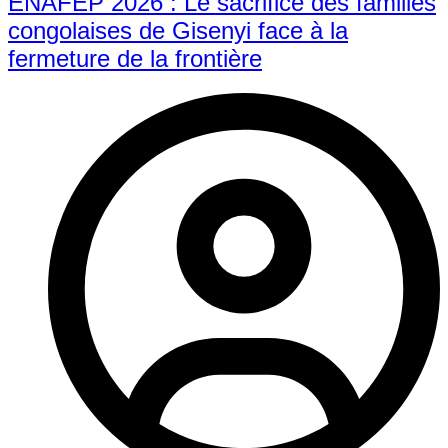
ENAFEP 2026 : Le sacrifice des familles
congolaises de Gisenyi face à la
fermeture de la frontière