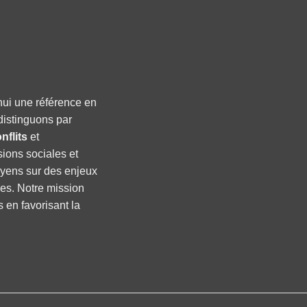
hui une référence en
distinguons par
nflits
et
sions sociales et
oyens sur des enjeux
ses. Notre mission
s en favorisant la