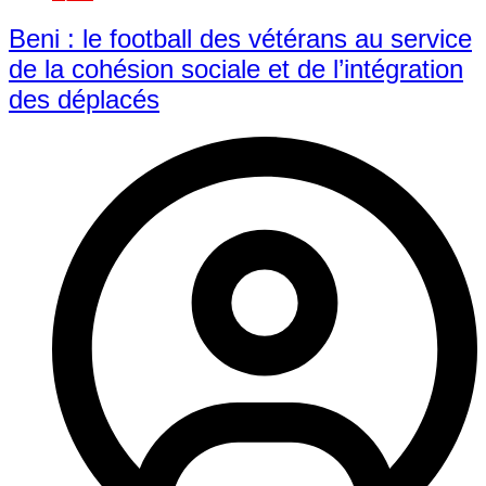
Beni : le football des vétérans au service
de la cohésion sociale et de l’intégration
des déplacés​