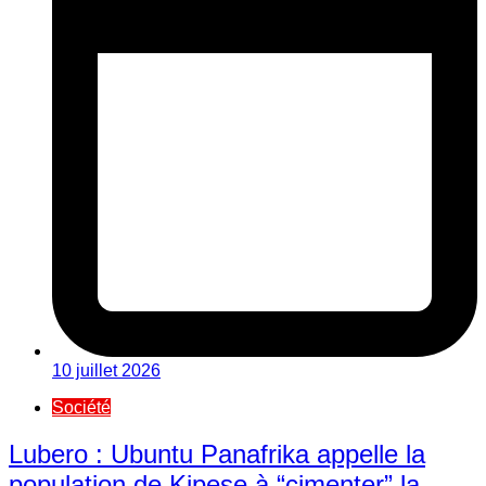
10 juillet 2026
Société
Lubero : Ubuntu Panafrika appelle la
population de Kipese à “cimenter” la