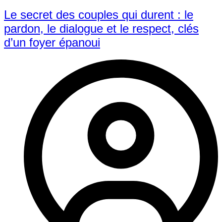
Le secret des couples qui durent : le
pardon, le dialogue et le respect, clés
d’un foyer épanoui