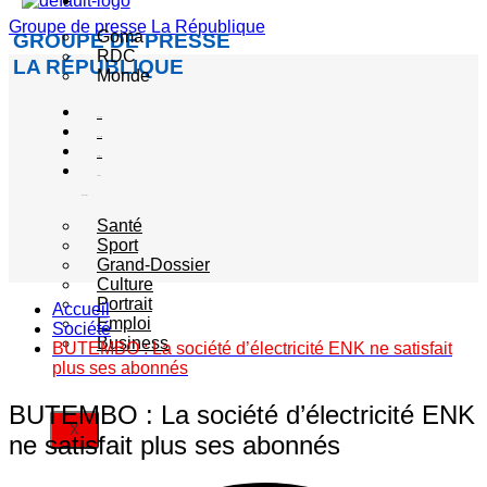
Actualité
Groupe de presse La République
Goma
GROUPE DE PRESSE
RDC
LA RÉPUBLIQUE
Monde
Société
Sécurité
Politique
Autres
catégories
Santé
Sport
Grand-Dossier
Culture
Portrait
Accueil
Emploi
Société
Business
BUTEMBO : La société d’électricité ENK ne satisfait
plus ses abonnés
BUTEMBO : La société d’électricité ENK
X
ne satisfait plus ses abonnés