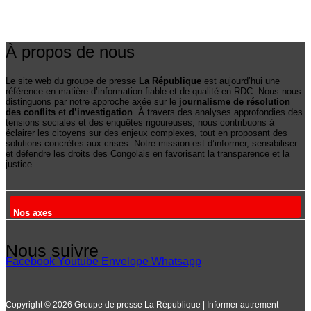
À propos de nous
Le site web du groupe de presse
La République
est aujourd’hui une
référence en matière d’information fiable et de qualité en RDC. Nous nous
distinguons par notre approche axée sur le
journalisme de résolution
des conflits
et
d’investigation
. À travers des analyses approfondies des
tensions sociales et des enquêtes rigoureuses, nous contribuons à
éclairer les citoyens sur des enjeux complexes, tout en proposant des
solutions concrètes aux crises. Notre mission est d’informer, sensibiliser
et défendre les droits des Congolais en favorisant la transparence et la
justice.
Nos axes
Nous suivre
Facebook
Youtube
Envelope
Whatsapp
Copyright © 2026 Groupe de presse La République | Informer autrement