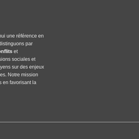
hui une référence en
distinguons par
nflits
et
sions sociales et
oyens sur des enjeux
ses. Notre mission
s en favorisant la