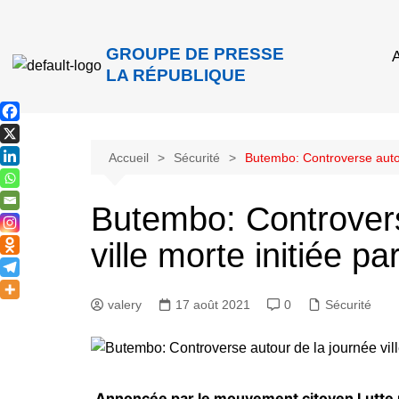
GROUPE DE PRESSE
A
LA RÉPUBLIQUE
Accueil
Sécurité
Butembo: Controverse autour
Butembo: Controvers
ville morte initiée pa
valery
17 août 2021
0
Sécurité
Annoncée par le mouvement citoyen Lutte p