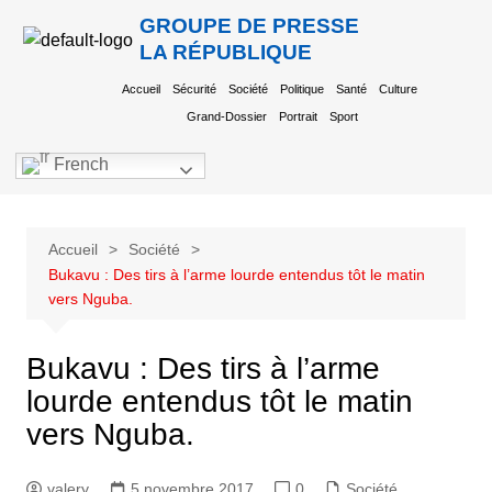
GROUPE DE PRESSE
LA RÉPUBLIQUE
Accueil
Sécurité
Société
Politique
Santé
Culture
Grand-Dossier
Portrait
Sport
French
Accueil
Société
Bukavu : Des tirs à l’arme lourde entendus tôt le matin
vers Nguba.
Bukavu : Des tirs à l’arme
lourde entendus tôt le matin
vers Nguba.
valery
5 novembre 2017
0
Société