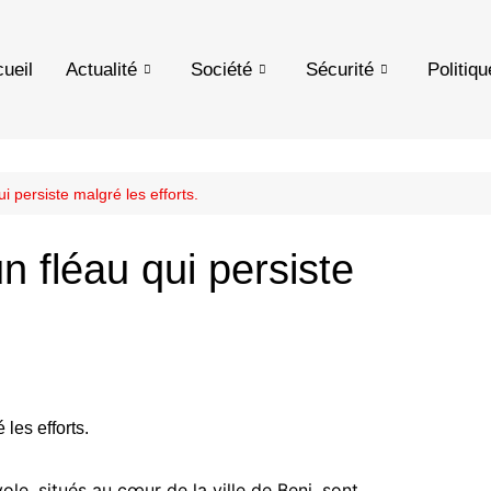
ueil
Actualité
Société
Sécurité
Politiqu
ui persiste malgré les efforts.
un fléau qui persiste
e, situés au cœur de la ville de Beni, sont