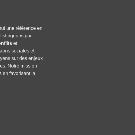
hui une référence en
distinguons par
nflits
et
sions sociales et
oyens sur des enjeux
ses. Notre mission
s en favorisant la