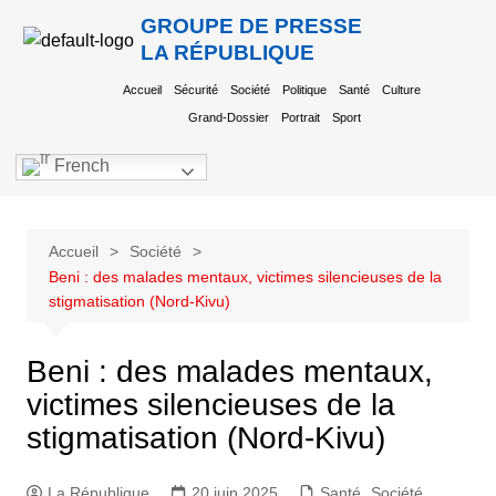
GROUPE DE PRESSE
LA RÉPUBLIQUE
Accueil
Sécurité
Société
Politique
Santé
Culture
Grand-Dossier
Portrait
Sport
French
Accueil
Société
Beni : des malades mentaux, victimes silencieuses de la
stigmatisation (Nord-Kivu)
Beni : des malades mentaux,
victimes silencieuses de la
stigmatisation (Nord-Kivu)
La République
20 juin 2025
Santé
,
Société