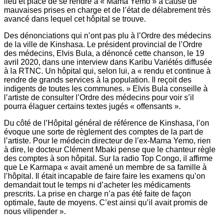
lieu et place de se rendre à « Mama Yemo » à cause de
mauvaises prises en charge et de l’état de délabrement très
avancé dans lequel cet hôpital se trouve.
Des dénonciations qui n’ont pas plu à l’Ordre des médecins
de la ville de Kinshasa. Le président provincial de l’Ordre
des médecins, Elvis Bula, a dénoncé cette chanson, le 19
avril 2020, dans une interview dans Karibu Variétés diffusée
à la RTNC. Un hôpital qui, selon lui, a « rendu et continue à
rendre de grands services à la population. Il reçoit des
indigents de toutes les communes. » Elvis Bula conseille à
l’artiste de consulter l’Ordre des médecins pour voir s’il
pourra élaguer certains textes jugés « offensants ».
Du côté de l’Hôpital général de référence de Kinshasa, l’on
évoque une sorte de règlement des comptes de la part de
l’artiste. Pour le médecin directeur de l’ex-Mama Yemo, rien
à dire, le docteur Clément Mbaki pense que le chanteur règle
des comptes à son hôpital. Sur la radio Top Congo, il affirme
que Le Karmapa « avait amené un membre de sa famille à
l’hôpital. Il était incapable de faire faire les examens qu’on
demandait tout le temps ni d’acheter les médicaments
prescrits. La prise en charge n’a pas été faite de façon
optimale, faute de moyens. C’est ainsi qu’il avait promis de
nous vilipender ».