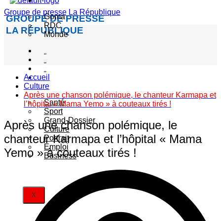
Actualité
Groupe de presse La République
Goma
GROUPE DE PRESSE
RDC
LA RÉPUBLIQUE
Monde
Société
Sécurité
Politique
Accueil
Autres
Culture
catégories
Après une chanson polémique, le chanteur Karmapa et
Santé
l’hôpital « Mama Yemo » à couteaux tirés !
Sport
Grand-Dossier
Après une chanson polémique, le
Culture
chanteur Karmapa et l’hôpital « Mama
Portrait
Emploi
Yemo » à couteaux tirés !
Business
X