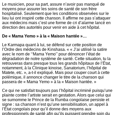
Le musicien, pour sa part, assure n’avoir pas manqué de
moyens pour assurer les soins de santé de son frère
hospitalisé. Seulement que les conditions observées sur le
lieu lui ont inspiré cette chanson. Il affirme ne pas s’attaquer
aux médecins mais c’est une forme de cri d’alarme lancé en
direction des autorités pour venir en aide à cet hôpital.
De « Mama Yemo » à la « Maison hantée »…
Le Karmapa quant à lui, se défend sur cette position de
l’Ordre des médecins de Kinshasa. « « J’ai utilisé la satire
avec le nom de ‘‘Mama Yemo’’ pour dénoncer l’état de
dégradation de notre système de santé. Cette situation, tu la
retrouveras dans presque tous les grands hôpitaux de l’État,
notamment, à la Clinique kinoise, Sanatorium, l’hôpital de
Matete, etc. », a-t-il expliqué. Mais pour couper court à cette
polémique, il annonce changer le titre de la chanson qui
passera de « Mama Yemo » à la « Maison hantée. »
Ce qui ne satisfait toujours pas l’hôpital incriminé puisqu’une
plainte contre l’artiste serait en gestation. Alors que celui qui
se surnomme le Prince de la Rumba congolaise persiste et
signe : sa chanson n’est qu’une sensibilisation, un appel à
l’État congolais pour qu’il donne des moyens aux
professionnels de santé afin qu’ils puissent prendre soin du