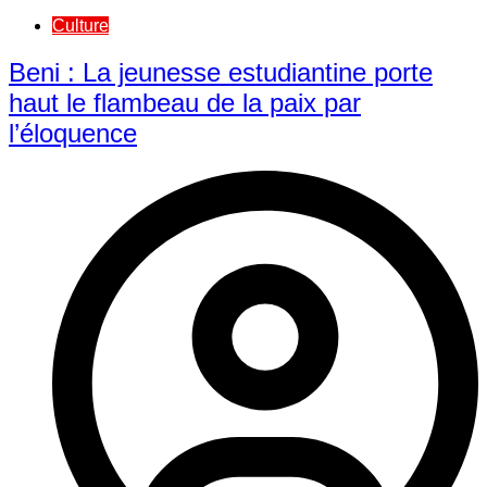
Culture
Beni : La jeunesse estudiantine porte
haut le flambeau de la paix par
l’éloquence