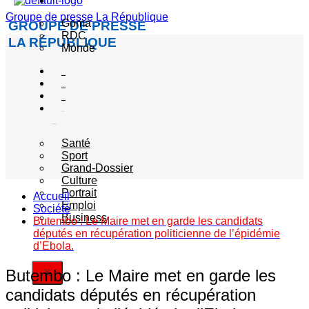
Actualité
Groupe de presse La République
Goma
GROUPE DE PRESSE
RDC
LA RÉPUBLIQUE
Monde
Société
Sécurité
Politique
Autres
catégories
Santé
Sport
Grand-Dossier
Culture
Portrait
Accueil
Emploi
Société
Business
Butembo : Le Maire met en garde les candidats
députés en récupération politicienne de l’épidémie
d’Ebola.
Butembo : Le Maire met en garde les
X
candidats députés en récupération