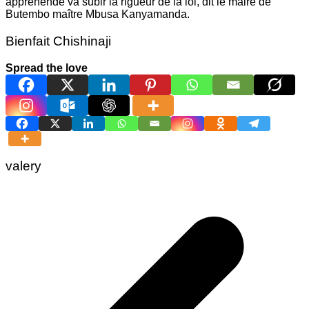
appréhendé va subir la rigueur de la loi, dit le maire de
Butembo maître Mbusa Kanyamanda.
Bienfait Chishinaji
Spread the love
valery
Navigation
de
l’article