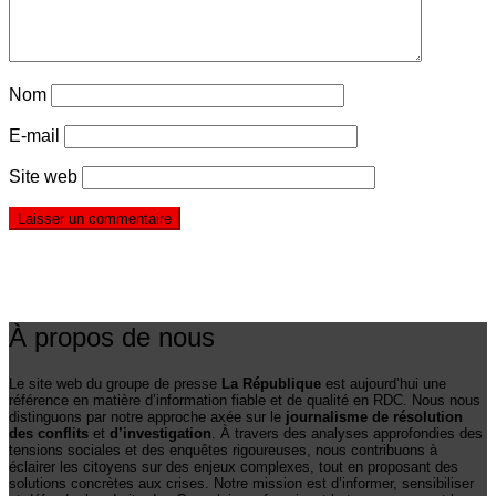
Nom
E-mail
Site web
À propos de nous
Le site web du groupe de presse
La République
est aujourd’hui une
référence en matière d’information fiable et de qualité en RDC. Nous nous
distinguons par notre approche axée sur le
journalisme de résolution
des conflits
et
d’investigation
. À travers des analyses approfondies des
tensions sociales et des enquêtes rigoureuses, nous contribuons à
éclairer les citoyens sur des enjeux complexes, tout en proposant des
solutions concrètes aux crises. Notre mission est d’informer, sensibiliser