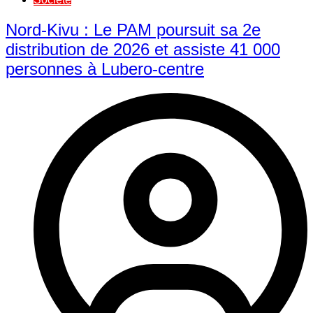
Nord-Kivu : Le PAM poursuit sa 2e
distribution de 2026 et assiste 41 000
personnes à Lubero-centre