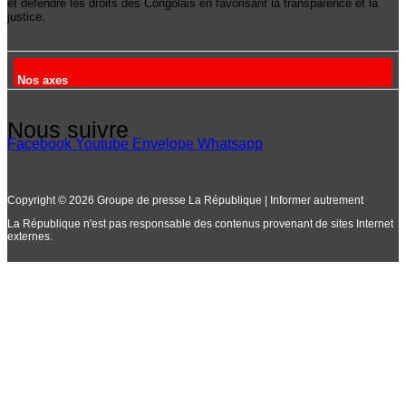
et défendre les droits des Congolais en favorisant la transparence et la
justice.
Nos axes
Nous suivre
Facebook
Youtube
Envelope
Whatsapp
Copyright © 2026 Groupe de presse La République | Informer autrement
La République n'est pas responsable des contenus provenant de sites Internet
externes.