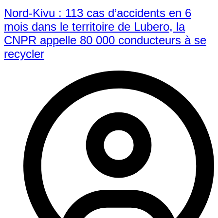
Nord-Kivu : 113 cas d’accidents en 6
mois dans le territoire de Lubero, la
CNPR appelle 80 000 conducteurs à se
recycler