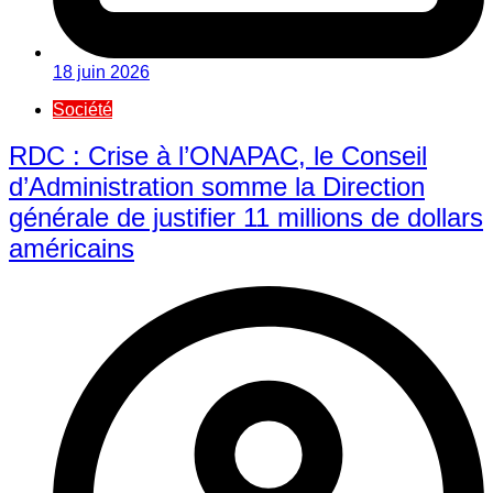
18 juin 2026
Société
RDC : Crise à l’ONAPAC, le Conseil
d’Administration somme la Direction
générale de justifier 11 millions de dollars
américains