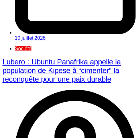
10 juillet 2026
Société
Lubero : Ubuntu Panafrika appelle la
population de Kipese à “cimenter” la
reconquête pour une paix durable