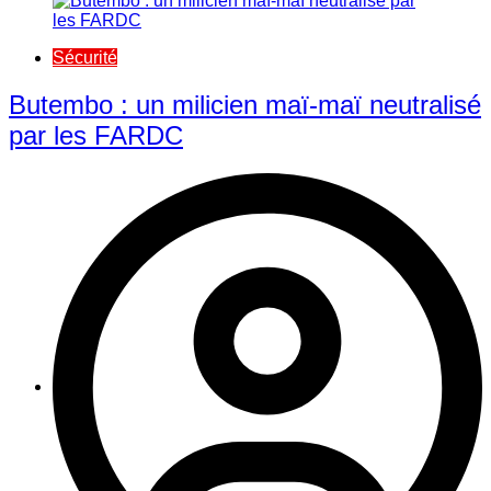
Sécurité
Butembo : un milicien maï-maï neutralisé
par les FARDC