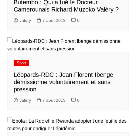
Butembo : Qui a tué le Docteur
Camerounais Richard Muzoko Valéry ?
valery
7 août 2019
0
Sport
Léopards-RDC : Jean Florent Ibenge
démissionne volontairement et sans
pression
valery
7 août 2019
0