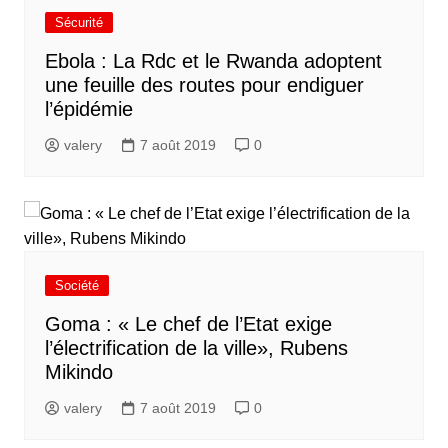
Sécurité
Ebola : La Rdc et le Rwanda adoptent
une feuille des routes pour endiguer
l’épidémie
valery
7 août 2019
0
Société
Goma : « Le chef de l’Etat exige
l’électrification de la ville», Rubens
Mikindo
valery
7 août 2019
0