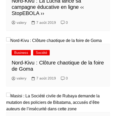
Nord-Kivu : La Lucha lance sa
campagne éducative en ligne ‹‹
StopEBOLA ››
valery
7 août 2019
0
Business
Société
Nord-Kivu : Clôture chaotique de la foire
de Goma
valery
7 août 2019
0