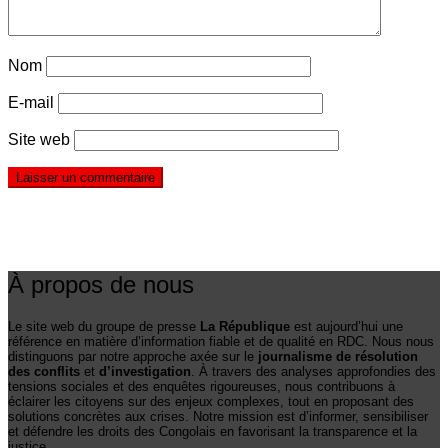
Nom
E-mail
Site web
À propos de nous
Le site web du groupe de presse
La République
est aujourd’hui une
référence en matière d’information fiable et de qualité en RDC. Nous nous
distinguons par notre approche axée sur le
journalisme de résolution
des conflits
et
d’investigation
. À travers des analyses approfondies des
tensions sociales et des enquêtes rigoureuses, nous contribuons à
éclairer les citoyens sur des enjeux complexes, tout en proposant des
solutions concrètes aux crises. Notre mission est d’informer, sensibiliser
et défendre les droits des Congolais en favorisant la transparence et la
justice.