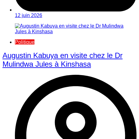
12 juin 2026
Politique
Augustin Kabuya en visite chez le Dr
Mulindwa Jules à Kinshasa