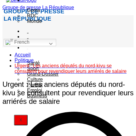
Actualité
Groupe de presse La République
Goma
GROUPE DE PRESSE
RDC
LA RÉPUBLIQUE
Monde
Société
Sécurité
French
Politique
Autres
Accueil
catégories
Politique
Santé
Urgent : Les anciens députés du nord-kivu se
Sport
consultent pour revendiquer leurs arriérés de salaire
Grand-Dossier
Culture
Urgent : Les anciens députés du nord-
Portrait
Emploi
kivu se consultent pour revendiquer leurs
Business
arriérés de salaire
X