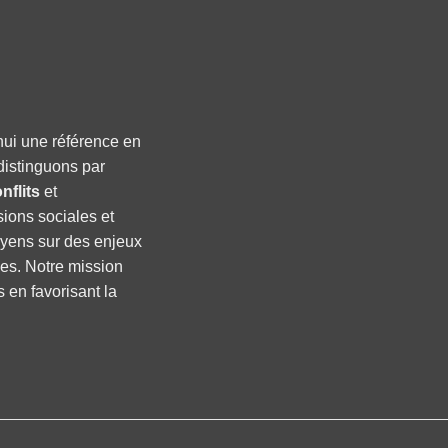
hui une référence en
distinguons par
nflits
et
sions sociales et
oyens sur des enjeux
ses. Notre mission
s en favorisant la