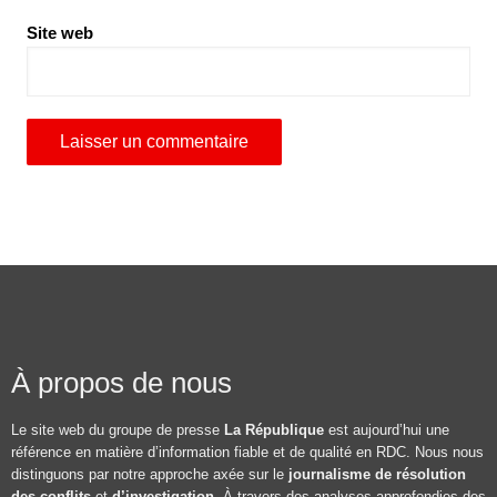
Site web
À propos de nous
Le site web du groupe de presse
La République
est aujourd’hui une
référence en matière d’information fiable et de qualité en RDC. Nous nous
distinguons par notre approche axée sur le
journalisme de résolution
des conflits
et
d’investigation
. À travers des analyses approfondies des