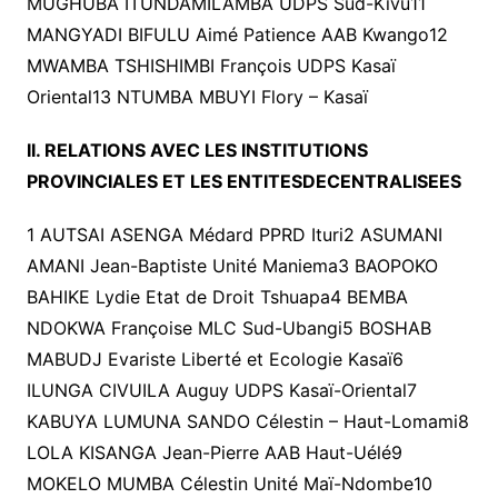
MUGHUBA ITUNDAMILAMBA UDPS Sud-Kivu11
MANGYADI BIFULU Aimé Patience AAB Kwango12
MWAMBA TSHISHIMBI François UDPS Kasaï
Oriental13 NTUMBA MBUYI Flory – Kasaï
II. RELATIONS AVEC LES INSTITUTIONS
PROVINCIALES ET LES ENTITESDECENTRALISEES
1 AUTSAI ASENGA Médard PPRD Ituri2 ASUMANI
AMANI Jean-Baptiste Unité Maniema3 BAOPOKO
BAHIKE Lydie Etat de Droit Tshuapa4 BEMBA
NDOKWA Françoise MLC Sud-Ubangi5 BOSHAB
MABUDJ Evariste Liberté et Ecologie Kasaï6
ILUNGA CIVUILA Auguy UDPS Kasaï-Oriental7
KABUYA LUMUNA SANDO Célestin – Haut-Lomami8
LOLA KISANGA Jean-Pierre AAB Haut-Uélé9
MOKELO MUMBA Célestin Unité Maï-Ndombe10