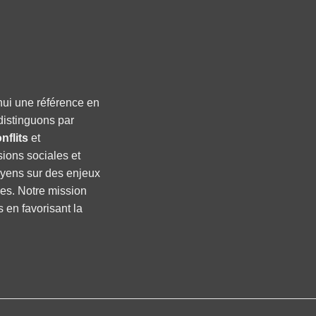
hui une référence en
distinguons par
nflits
et
sions sociales et
oyens sur des enjeux
ses. Notre mission
s en favorisant la