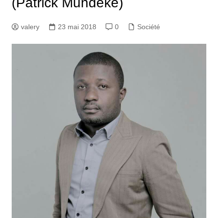
(Patrick Mundeke)
valery
23 mai 2018
0
Société