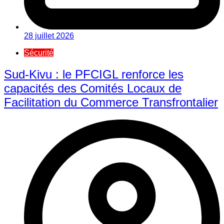
28 juillet 2026
Sécurité
Sud-Kivu : le PFCIGL renforce les
capacités des Comités Locaux de
Facilitation du Commerce Transfrontalier