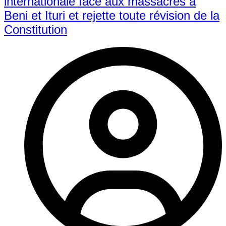
internationale face aux massacres à
Beni et Ituri et rejette toute révision de la
Constitution