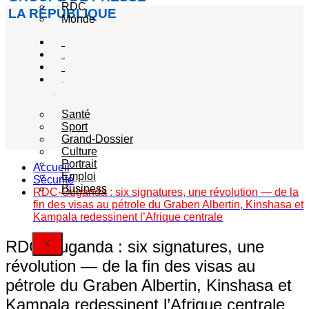
RDC
LA RÉPUBLIQUE
Monde
Société
Sécurité
Politique
Autres
catégories
Santé
Sport
Grand-Dossier
Culture
Portrait
Accueil
Emploi
Sécurité
Business
RDC-Ouganda : six signatures, une révolution — de la
fin des visas au pétrole du Graben Albertin, Kinshasa et
Kampala redessinent l’Afrique centrale
RDC-Ouganda : six signatures, une
X
révolution — de la fin des visas au
pétrole du Graben Albertin, Kinshasa et
Kampala redessinent l’Afrique centrale