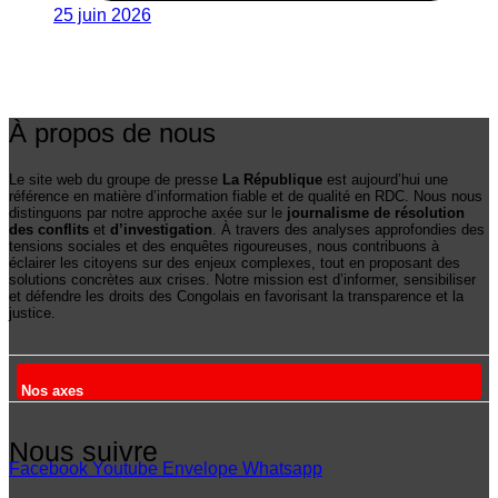
25 juin 2026
À propos de nous
Le site web du groupe de presse
La République
est aujourd’hui une
référence en matière d’information fiable et de qualité en RDC. Nous nous
distinguons par notre approche axée sur le
journalisme de résolution
des conflits
et
d’investigation
. À travers des analyses approfondies des
tensions sociales et des enquêtes rigoureuses, nous contribuons à
éclairer les citoyens sur des enjeux complexes, tout en proposant des
solutions concrètes aux crises. Notre mission est d’informer, sensibiliser
et défendre les droits des Congolais en favorisant la transparence et la
justice.
Nos axes
Nous suivre
Facebook
Youtube
Envelope
Whatsapp