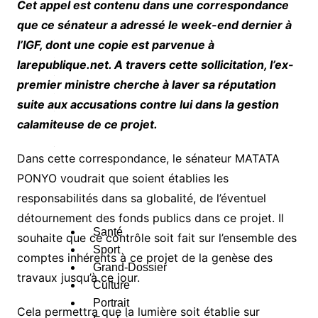
Cet appel est contenu dans une correspondance
que ce sénateur a adressé le week-end dernier à
e
l’IGF, dont une copie est parvenue à
s
larepublique.net. A travers cette sollicitation, l’ex-
c
a
premier ministre cherche à laver sa réputation
suite aux accusations contre lui dans la gestion
é
calamiteuse de ce projet.
g
o
Dans cette correspondance, le sénateur MATATA
PONYO voudrait que soient établies les
e
responsabilités dans sa globalité, de l’éventuel
s
détournement des fonds publics dans ce projet. Il
Santé
souhaite que ce contrôle soit fait sur l’ensemble des
Sport
comptes inhérents à ce projet de la genèse des
Grand-Dossier
travaux jusqu’à ce jour.
Culture
Portrait
Cela permettra que la lumière soit établie sur