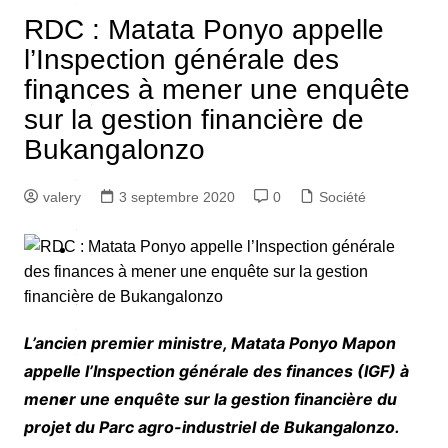
RDC : Matata Ponyo appelle
é
l’Inspection générale des
finances à mener une enquête
é
sur la gestion financière de
S
é
Bukangalonzo
c
u
valery
3 septembre 2020
0
Société
é
P
o
q
L’ancien premier ministre, Matata Ponyo Mapon
u
appelle l’Inspection générale des finances (IGF) à
e
mener une enquête sur la gestion financière du
A
projet du Parc agro-industriel de Bukangalonzo.
u