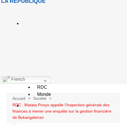
LA RÉPUBLIQUE
u
e
A
c
u
a
é
French
Goma
RDC
Monde
Accueil
Société
RDC : Matata Ponyo appelle l’Inspection générale des
S
finances à mener une enquête sur la gestion financière
o
de Bukangalonzo
c