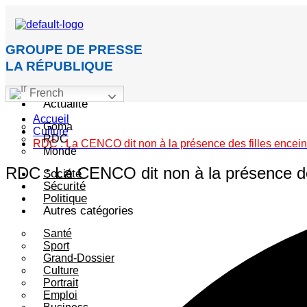
GROUPE DE PRESSE
LA RÉPUBLIQUE
Accueil
French
Actualité
Accueil
Goma
Culture
RDC
RDC : La CENCO dit non à la présence des filles encein
Monde
RDC : La CENCO dit non à la présence des
Société
Sécurité
Politique
Autres catégories
Santé
Sport
Grand-Dossier
Culture
Portrait
Emploi