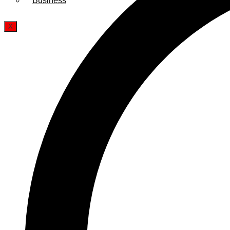
Business
X