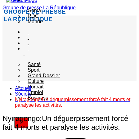
Actualité
Groupe de presse La République
Goma
GROUPE DE PRESSE
RDC
LA RÉPUBLIQUE
Monde
Société
Sécurité
Politique
Autres
catégories
Santé
Sport
Grand-Dossier
Culture
Portrait
Accueil
Emploi
Société
Business
Nyiragongo:Un déguerpissement forcé fait 4 morts et
paralyse les activités.
Nyiragongo:Un déguerpissement forcé
X
fait 4 morts et paralyse les activités.