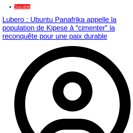
Société
Lubero : Ubuntu Panafrika appelle la
population de Kipese à “cimenter” la
reconquête pour une paix durable