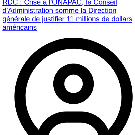
RDC : Crise à l’ONAPAC, le Conseil
d’Administration somme la Direction
générale de justifier 11 millions de dollars
américains