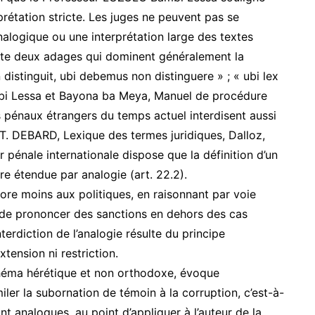
rprétation stricte. Les juges ne peuvent pas se
nalogique ou une interprétation large des textes
il cite deux adages qui dominent généralement la
n distinguit, ubi debemus non distinguere » ; « ubi lex
Bambi Lessa et Bayona ba Meya, Manuel de procédure
ts pénaux étrangers du temps actuel interdisent aussi
T. DEBARD, Lexique des termes juridiques, Dalloz,
r pénale internationale dispose que la définition d’un
tre étendue par analogie (art. 22.2).
core moins aux politiques, en raisonnant par voie
et de prononcer des sanctions en dehors des cas
nterdiction de l’analogie résulte du principe
xtension ni restriction.
schéma hérétique et non orthodoxe, évoque
miler la subornation de témoin à la corruption, c’est-à-
t analogues, au point d’appliquer à l’auteur de la