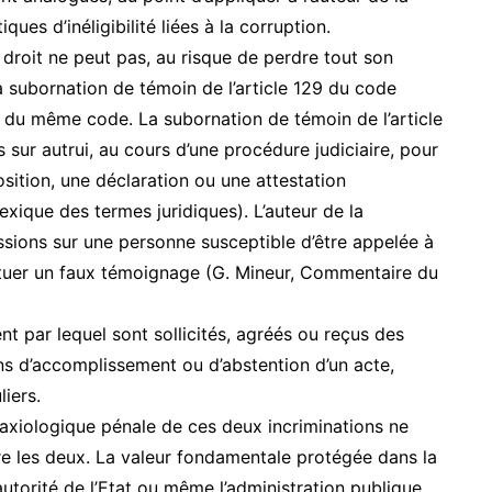
es d’inéligibilité liées à la corruption.
e droit ne peut pas, au risque de perdre tout son
la subornation de témoin de l’article 129 du code
47 du même code. La subornation de témoin de l’article
 sur autrui, au cours d’une procédure judiciaire, pour
osition, une déclaration ou une attestation
exique des termes juridiques). L’auteur de la
ssions sur une personne susceptible d’être appelée à
ectuer un faux témoignage (G. Mineur, Commentaire du
t par lequel sont sollicités, agréés ou reçus des
ns d’accomplissement ou d’abstention d’un acte,
iers.
e axiologique pénale de ces deux incriminations ne
re les deux. La valeur fondamentale protégée dans la
’autorité de l’Etat ou même l’administration publique.