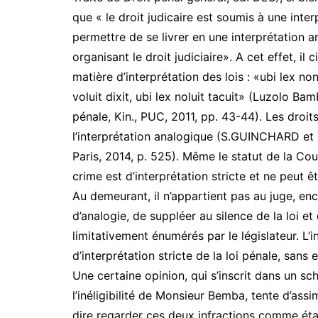
que « le droit judicaire est soumis à une inte
permettre de se livrer en une interprétation a
organisant le droit judiciaire». A cet effet, 
matière d’interprétation des lois : «ubi lex no
voluit dixit, ubi lex noluit tacuit» (Luzolo 
pénale, Kin., PUC, 2011, pp. 43-44). Les droi
l’interprétation analogique (S.GUINCHARD et 
Paris, 2014, p. 525). Même le statut de la Cou
crime est d’interprétation stricte et ne peut ê
Au demeurant, il n’appartient pas au juge, en
d’analogie, de suppléer au silence de la loi 
limitativement énumérés par le législateur. L’i
d’interprétation stricte de la loi pénale, sans e
Une certaine opinion, qui s’inscrit dans un 
l’inéligibilité de Monsieur Bemba, tente d’assi
dire regarder ces deux infractions comme étan