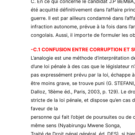
C. En ce qui concerne le candidat J.P BEMBA,
été acquitté définitivement dans l’affaire pri
guerre. Il est par ailleurs condamné dans l’af
infraction autonome, prévue à la fois dans l’
congolais. Aussi, il importe de formuler les o
-C.1 CONFUSION ENTRE CORRUPTION ET 
L’analogie est une méthode d’interprétation de
d’une loi pénale à des cas que le législateur n
pas expressément prévu par la loi, échappe à 
être moins grave, se trouve puni (G. STEFAN
Dalloz, 18ème éd., Paris, 2003, p. 129). Le dr
stricte de la loi pénale, et dispose qu’en cas 
faveur de la
personne qui fait l’objet de poursuites ou de
même sens (Nyabirungu Mwene Songa,
Traité de Droit pénal général, éd. DES), si 