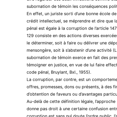
subornation de témoin les conséquences politiqu
En effet, un juriste sorti d’une bonne école d
crédit intellectuel, se méprendre et dire que 
pénal est égale à la corruption de l’article 1
129 consiste en des actions diverses exercées
le déterminer, soit à faire ou délivrer une dép
mensongère, soit à s’abstenir d’une activité (L
subornation de témoin exerce en fait des pre
témoigner en justice, en vue de lui faire eff
code pénal, Bruylant, Bxl., 1955).
La corruption, par contre, est un comportemen
offres, promesses, dons ou présents, à des fi
d’obtention de faveurs ou d’avantages particul
Au-delà de cette définition légale, l’approch
donne pas droit à une certaine confusion ent
corruption est sans nul doute l’ordre public, l