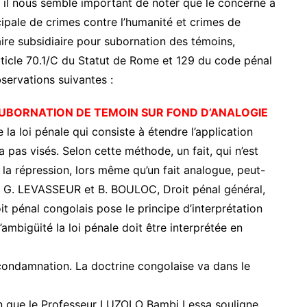
 il nous semble important de noter que le concerné a
ncipale de crimes contre l’humanité et crimes de
faire subsidiaire pour subornation des témoins,
article 70.1/C du Statut de Rome et 129 du code pénal
bservations suivantes :
SUBORNATION DE TEMOIN SUR FOND D’ANALOGIE
 la loi pénale qui consiste à étendre l’application
’a pas visés. Selon cette méthode, un fait, qui n’est
la répression, lors même qu’un fait analogue, peut-
I, G. LEVASSEUR et B. BOULOC, Droit pénal général,
oit pénal congolais pose le principe d’interprétation
d’ambigüité la loi pénale doit être interprétée en
 condamnation. La doctrine congolaise va dans le
bien que le Professeur LUZOLO Bambi Lessa souligne