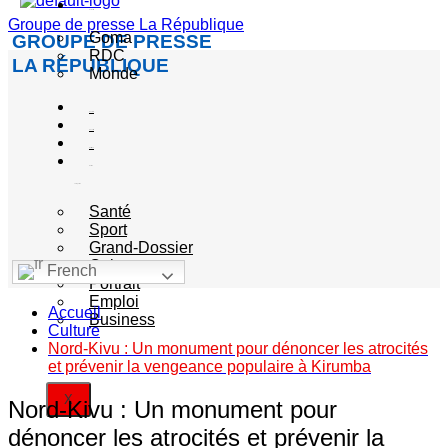
Actualité
Groupe de presse La République
Goma
GROUPE DE PRESSE
RDC
LA RÉPUBLIQUE
Monde
Société
Sécurité
Politique
Autres
catégories
Santé
Sport
Grand-Dossier
Culture
French
Portrait
Emploi
Accueil
Business
Culture
Nord-Kivu : Un monument pour dénoncer les atrocités
et prévenir la vengeance populaire à Kirumba
X
Nord-Kivu : Un monument pour
dénoncer les atrocités et prévenir la