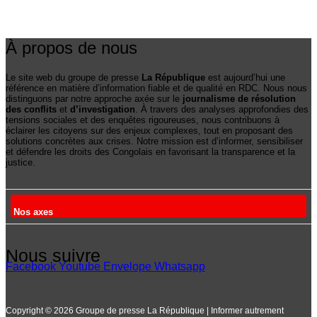
À propos de nous
Le site web du groupe de presse
La République
est aujourd’hui une
référence en matière d’information fiable et de qualité en RDC. Nous nous
distinguons par notre approche axée sur le
journalisme de résolution
des conflits
et
d’investigation
. À travers des analyses approfondies des
tensions sociales et des enquêtes rigoureuses, nous contribuons à
éclairer les citoyens sur des enjeux complexes, tout en proposant des
solutions concrètes aux crises. Notre mission est d’informer, sensibiliser
et défendre les droits des Congolais en favorisant la transparence et la
justice.
Nos axes
Nous suivre
Facebook
Youtube
Envelope
Whatsapp
Copyright © 2026 Groupe de presse La République | Informer autrement