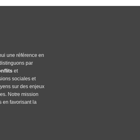
hui une référence en
distinguons par
nflits
et
sions sociales et
oyens sur des enjeux
ses. Notre mission
s en favorisant la