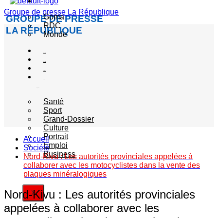
Actualité
Groupe de presse La République
Goma
GROUPE DE PRESSE
RDC
LA RÉPUBLIQUE
Monde
Société
Sécurité
Politique
Autres
catégories
Santé
Sport
Grand-Dossier
Culture
Portrait
Accueil
Emploi
Société
Business
Nord-Kivu : Les autorités provinciales appelées à
collaborer avec les motocyclistes dans la vente des
plaques minéralogiques
Nord-Kivu : Les autorités provinciales
X
appelées à collaborer avec les