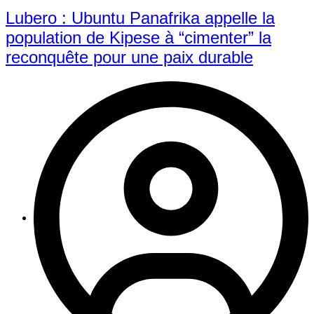
Lubero : Ubuntu Panafrika appelle la
population de Kipese à “cimenter” la
reconquête pour une paix durable