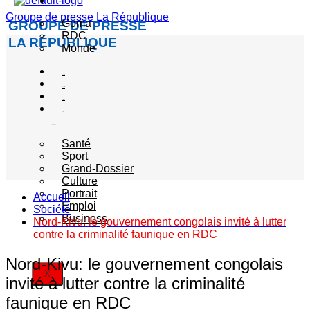
Actualité
Groupe de presse La République
Goma
GROUPE DE PRESSE
RDC
LA RÉPUBLIQUE
Monde
Société
Sécurité
Politique
Autres
catégories
Santé
Sport
Grand-Dossier
Culture
Portrait
Accueil
Emploi
Société
Business
Nord-Kivu: le gouvernement congolais invité à lutter
contre la criminalité faunique en RDC
Nord-Kivu: le gouvernement congolais
X
invité à lutter contre la criminalité
faunique en RDC