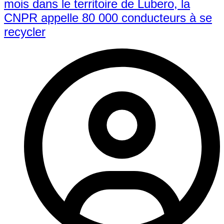
mois dans le territoire de Lubero, la
CNPR appelle 80 000 conducteurs à se
recycler