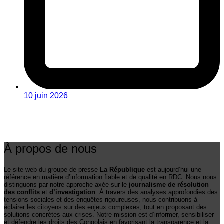
10 juin 2026
À propos de nous
Le site web du groupe de presse
La République
est aujourd’hui une
référence en matière d’information fiable et de qualité en RDC. Nous nous
distinguons par notre approche axée sur le
journalisme de résolution
des conflits
et
d’investigation
. À travers des analyses approfondies des
tensions sociales et des enquêtes rigoureuses, nous contribuons à
éclairer les citoyens sur des enjeux complexes, tout en proposant des
solutions concrètes aux crises. Notre mission est d’informer, sensibiliser
et défendre les droits des Congolais en favorisant la transparence et la