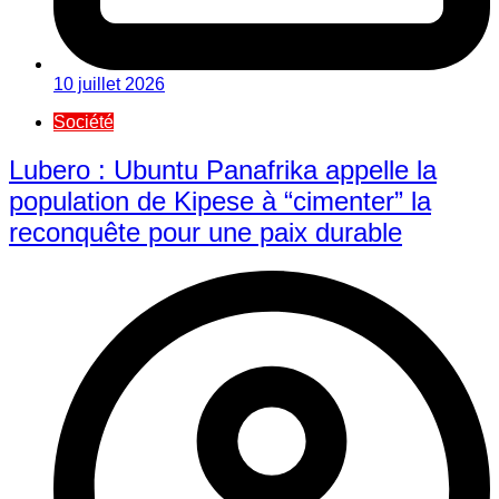
10 juillet 2026
Société
Lubero : Ubuntu Panafrika appelle la
population de Kipese à “cimenter” la
reconquête pour une paix durable