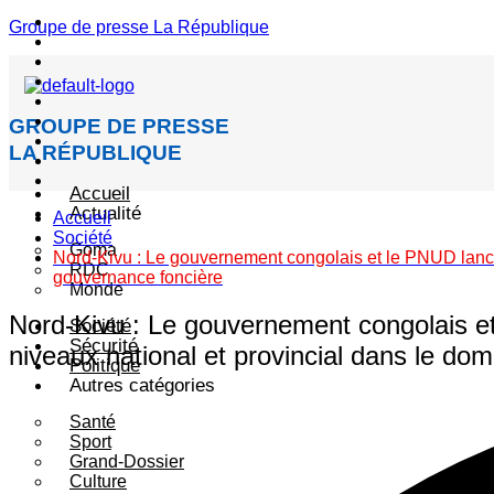
Menu
Groupe de presse La République
GROUPE DE PRESSE
LA RÉPUBLIQUE
Accueil
Actualité
Accueil
Société
Goma
Nord-Kivu : Le gouvernement congolais et le PNUD lancen
RDC
gouvernance foncière
Monde
Nord-Kivu : Le gouvernement congolais et 
Société
Sécurité
niveaux national et provincial dans le do
Politique
Autres catégories
Santé
Sport
Grand-Dossier
Culture