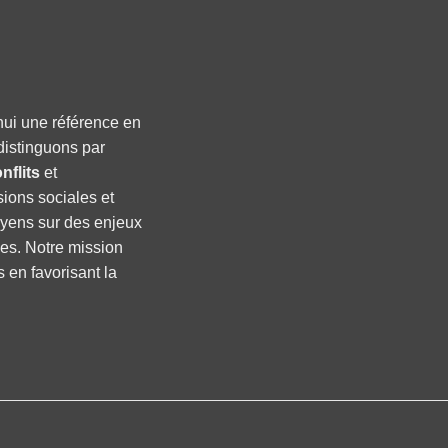
hui une référence en
distinguons par
nflits
et
sions sociales et
oyens sur des enjeux
ses. Notre mission
s en favorisant la