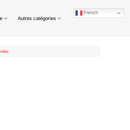
French
ue
Autres catégories
tembo