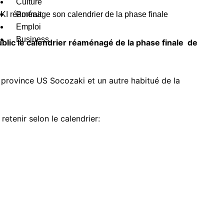
Culture
Portrait
Emploi
Business
ublic le calendrier réaménagé de la phase finale de
 province US Socozaki et un autre habitué de la
etenir selon le calendrier: