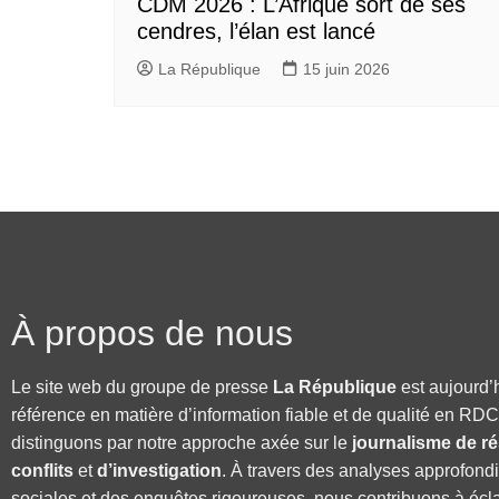
CDM 2026 : L’Afrique sort de ses
cendres, l’élan est lancé
La République
15 juin 2026
À propos de nous
Le site web du groupe de presse
La République
est aujourd’
référence en matière d’information fiable et de qualité en RD
distinguons par notre approche axée sur le
journalisme de ré
conflits
et
d’investigation
. À travers des analyses approfond
sociales et des enquêtes rigoureuses, nous contribuons à écla