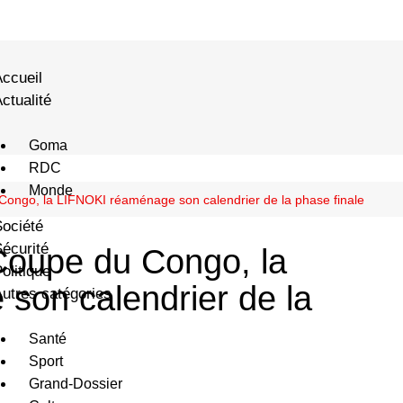
ccueil
ctualité
Goma
RDC
Monde
ongo, la LIFNOKI réaménage son calendrier de la phase finale
ociété
écurité
Coupe du Congo, la
olitique
son calendrier de la
utres catégories
Santé
Sport
Grand-Dossier