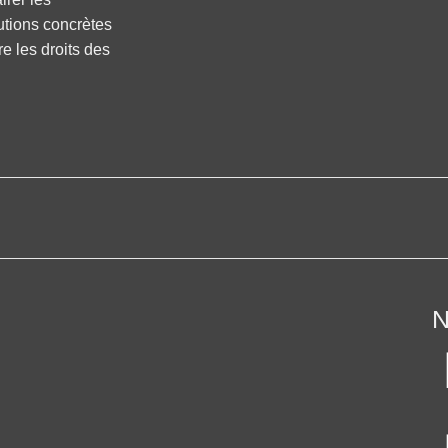
utions concrètes
re les droits des
N