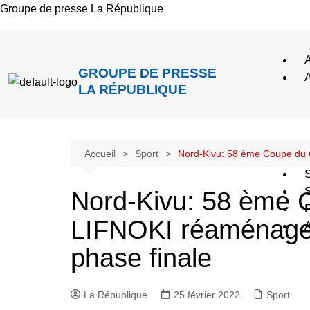
Groupe de presse La République
A
GROUPE DE PRESSE
A
LA RÉPUBLIQUE
Accueil
Sport
Nord-Kivu: 58 ème Coupe du C
S
S
Nord-Kivu: 58 ème 
P
LIFNOKI réaménage 
A
phase finale
La République
25 février 2022
Sport