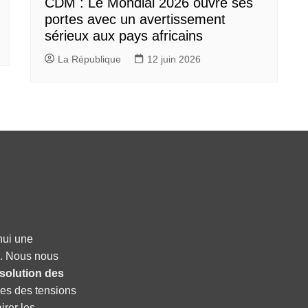
CDM : Le Mondial 2026 ouvre ses
portes avec un avertissement
sérieux aux pays africains
La République
12 juin 2026
hui une
C. Nous nous
solution des
ies des tensions
irer les