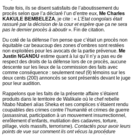
Toute fois, ils se disent satisfaits de l’aboutissement du
procès selon que l’a déclaré l’un d’entre eux,
Me Charles
KAKULE BEMBELEZA
, je cite : «
L’Etat congolais était
rassuré par la décision de la cour et espère que ça ne sera
pas le dernier procès à aboutir
». Fin de citation.
Du coté de la défense l’on pense que c’était un procès non
équitable car beaucoup des zones d’ombres sont restées
non exploitées pour les avocats de la partie prévenue.
Me
Justin NGANDU
estime quant à lui qu’il n’y a pas eu de
respect des droits de la défense lors de ce procès, aucune
descente sur les lieux de la commission des faits avec
comme conséquence : seulement neuf (9) témoins sur les
deux cents (200) annoncés se sont présentés devant le juge
pour leur audition.
Rappelons que les faits de la présente affaire s’étaient
produits dans le territoire de Walikale où le chef rebelle
Ntabo Ntaberi alias Sheka et ses complices s’étaient rendu
coupables des crimes contre l’humanité et crimes de guerre
(assassinat, participation à un mouvement insurrectionnel,
enrôlement d’enfants, mutilation des cadavres, torture,
pillage, viols massifs, terrorisme).
Contactés pour avoir leurs
points de vue sur comment ils ont vécus la procédure