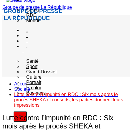
Actualité
Groupe de presse La République
Goma
GROUPE DE PRESSE
RDC
LA RÉPUBLIQUE
Monde
Société
Sécurité
Politique
Autres
catégories
Santé
Sport
Grand-Dossier
Culture
Portrait
Accueil
Emploi
Société
Business
Lutte contre l’impunité en RDC : Six mois après le
procès SHEKA et consorts, les parties donnent leurs
impressions
Lutte contre l’impunité en RDC : Six
X
mois après le procès SHEKA et