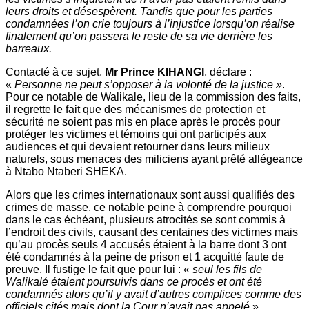
leurs droits et désespèrent. Tandis que pour les parties
condamnées l’on crie toujours à l’injustice lorsqu’on réalise
finalement qu’on passera le reste de sa vie derrière les
barreaux.
Contacté à ce sujet,
Mr Prince KIHANGI
, déclare :
«
Personne ne peut s’opposer à la volonté de la justice »
.
Pour ce notable de Walikale, lieu de la commission des faits,
il regrette le fait que des mécanismes de protection et
sécurité ne soient pas mis en place après le procès pour
protéger les victimes et témoins qui ont participés aux
audiences et qui devaient retourner dans leurs milieux
naturels, sous menaces des miliciens ayant prêté allégeance
à Ntabo Ntaberi SHEKA.
Alors que les crimes internationaux sont aussi qualifiés des
crimes de masse, ce notable peine à comprendre pourquoi
dans le cas échéant, plusieurs atrocités se sont commis à
l’endroit des civils, causant des centaines des victimes mais
qu’au procès seuls 4 accusés étaient à la barre dont 3 ont
été condamnés à la peine de prison et 1 acquitté faute de
preuve. Il fustige le fait que pour lui : «
seul les fils de
Walikalé étaient poursuivis dans ce procès et ont été
condamnés alors qu’il y avait d’autres complices comme des
officiels cités mais dont la Cour n’avait pas appelé
».