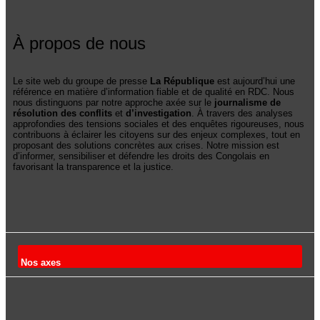
À propos de nous
Le site web du groupe de presse
La République
est aujourd’hui une
référence en matière d’information fiable et de qualité en RDC. Nous
nous distinguons par notre approche axée sur le
journalisme de
résolution des conflits
et
d’investigation
. À travers des analyses
approfondies des tensions sociales et des enquêtes rigoureuses, nous
contribuons à éclairer les citoyens sur des enjeux complexes, tout en
proposant des solutions concrètes aux crises. Notre mission est
d’informer, sensibiliser et défendre les droits des Congolais en
favorisant la transparence et la justice.
Nos axes