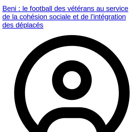
Beni : le football des vétérans au service
de la cohésion sociale et de l’intégration
des déplacés​