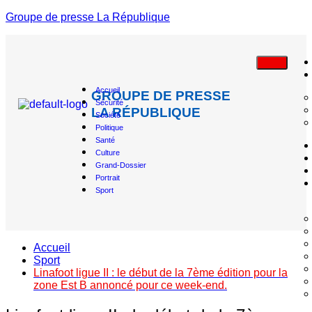
Groupe de presse La République
Accueil
GROUPE DE PRESSE
Sécurité
LA RÉPUBLIQUE
Société
Politique
Santé
Culture
Grand-Dossier
Portrait
Sport
Accueil
Sport
Linafoot ligue II : le début de la 7ème édition pour la
zone Est B annoncé pour ce week-end.