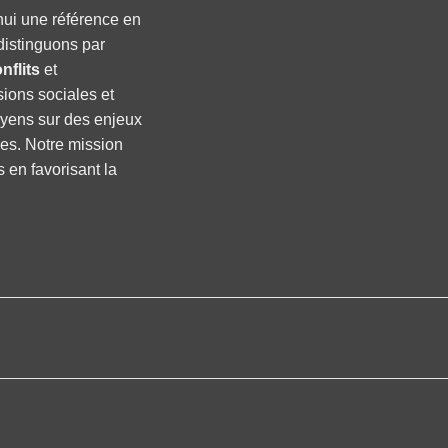
hui une référence en
distinguons par
nflits
et
sions sociales et
oyens sur des enjeux
ses. Notre mission
s en favorisant la