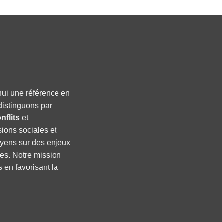
hui une référence en
distinguons par
nflits
et
sions sociales et
oyens sur des enjeux
ses. Notre mission
s en favorisant la