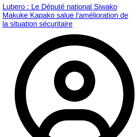
Lubero : Le Député national Siwako
Makuke Kapako salue l’amélioration de
la situation sécuritaire