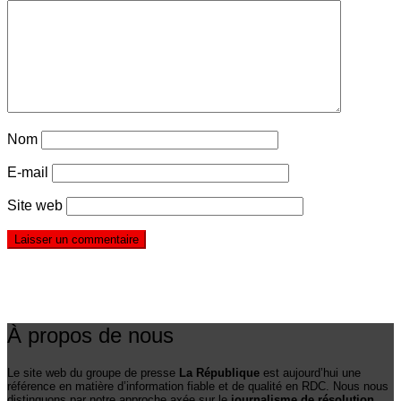
Nom
E-mail
Site web
À propos de nous
Le site web du groupe de presse
La République
est aujourd’hui une
référence en matière d’information fiable et de qualité en RDC. Nous nous
distinguons par notre approche axée sur le
journalisme de résolution