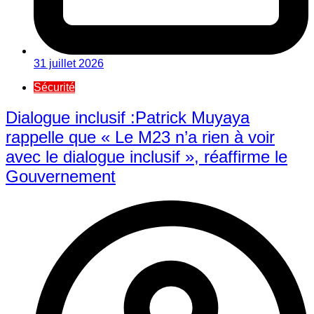
31 juillet 2026
Sécurité
Dialogue inclusif :Patrick Muyaya
rappelle que « Le M23 n’a rien à voir
avec le dialogue inclusif », réaffirme le
Gouvernement