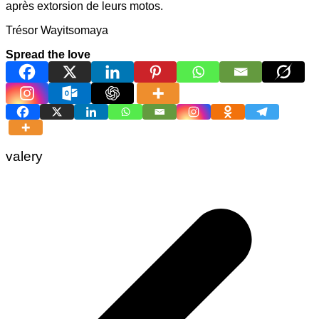
après extorsion de leurs motos.
Trésor Wayitsomaya
Spread the love
valery
Navigation
de
l’article