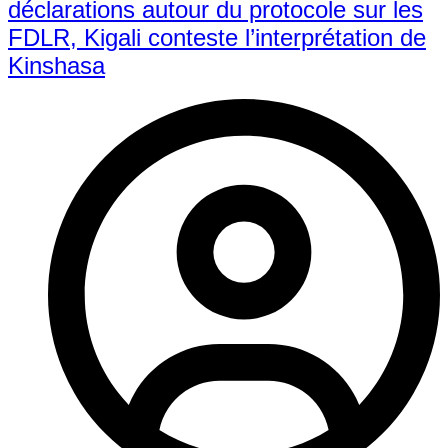
déclarations autour du protocole sur les
FDLR, Kigali conteste l’interprétation de
Kinshasa