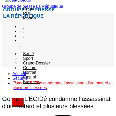
Actualité
Groupe de presse La République
Goma
GROUPE DE PRESSE
RDC
LA RÉPUBLIQUE
Monde
Société
Sécurité
Politique
Autres
catégories
Santé
Sport
Grand-Dossier
Culture
Portrait
Accueil
Emploi
Sécurité
Business
Goma : L’ECIDé condamne l’assassinat d’un motard et
plusieurs blessées
Goma : L’ECIDé condamne l’assassinat
X
d’un motard et plusieurs blessées