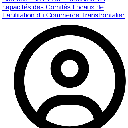
capacités des Comités Locaux de
Facilitation du Commerce Transfrontalier