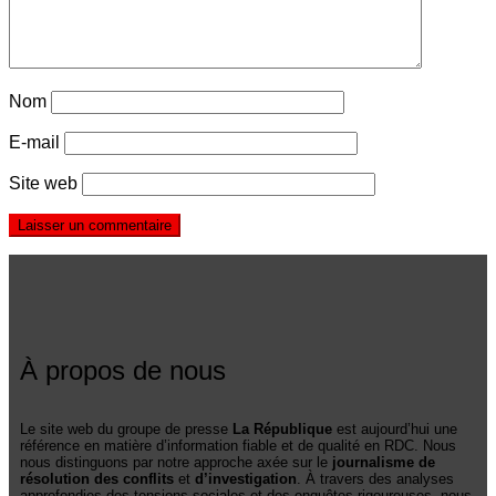
Nom
E-mail
Site web
À propos de nous
Le site web du groupe de presse
La République
est aujourd’hui une
référence en matière d’information fiable et de qualité en RDC. Nous
nous distinguons par notre approche axée sur le
journalisme de
résolution des conflits
et
d’investigation
. À travers des analyses
approfondies des tensions sociales et des enquêtes rigoureuses, nous