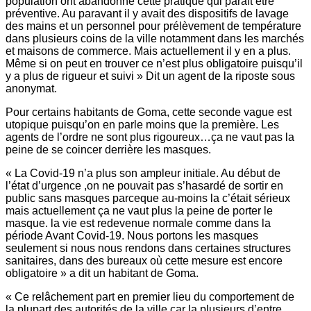
population ont abandonné cette pratique qui paraît être
préventive. Au paravant il y avait des dispositifs de lavage
des mains et un personnel pour prélèvement de température
dans plusieurs coins de la ville notamment dans les marchés
et maisons de commerce. Mais actuellement il y en a plus.
Même si on peut en trouver ce n’est plus obligatoire puisqu’il
y a plus de rigueur et suivi » Dit un agent de la riposte sous
anonymat.
Pour certains habitants de Goma, cette seconde vague est
utopique puisqu’on en parle moins que la première. Les
agents de l’ordre ne sont plus rigoureux…ça ne vaut pas la
peine de se coincer derrière les masques.
« La Covid-19 n’a plus son ampleur initiale. Au début de
l’état d’urgence ,on ne pouvait pas s’hasardé de sortir en
public sans masques parceque au-moins la c’était sérieux
mais actuellement ça ne vaut plus la peine de porter le
masque. la vie est redevenue normale comme dans la
période Avant Covid-19. Nous portons les masques
seulement si nous nous rendons dans certaines structures
sanitaires, dans des bureaux où cette mesure est encore
obligatoire » a dit un habitant de Goma.
« Ce relâchement part en premier lieu du comportement de
la plupart des autorités de la ville car la plusieurs d’entre