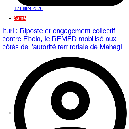
12 juillet 2026
Santé
Ituri : Riposte et engagement collectif
contre Ebola, le REMED mobilisé aux
côtés de l’autorité territoriale de Mahagi