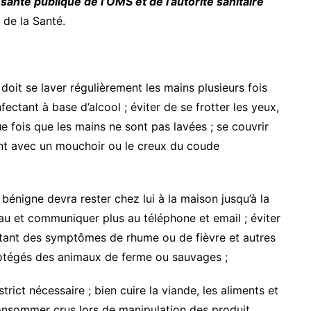
santé publique de l’OMS et de l’autorité sanitaire
de la Santé.
oit se laver régulièrement les mains plusieurs fois
ectant à base d’alcool ; éviter de se frotter les yeux,
e fois que les mains ne sont pas lavées ; se couvrir
ant avec un mouchoir ou le creux du coude
nigne devra rester chez lui à la maison jusqu’à la
au et communiquer plus au téléphone et email ; éviter
ntant des symptômes de rhume ou de fièvre et autres
protégés des animaux de ferme ou sauvages ;
trict nécessaire ; bien cuire la viande, les aliments et
 consommer crus lors de manipulation des produit