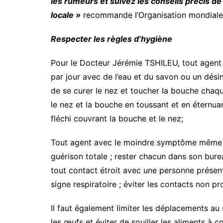
les rumeurs et suivez les conseils précis de 
locale »
recommande l’Organisation mondiale 
Respecter les règles d’hygiène
Pour le Docteur Jérémie TSHILEU, tout agent d
par jour avec de l’eau et du savon ou un désinf
de se curer le nez et toucher la bouche chaqu
le nez et la bouche en toussant et en éternu
fléchi couvrant la bouche et le nez;
Tout agent avec le moindre symptôme même bé
guérison totale ; rester chacun dans son bure
tout contact étroit avec une personne prése
signe respiratoire ; éviter les contacts non 
Il faut également limiter les déplacements au s
les œufs et éviter de souiller les aliments à