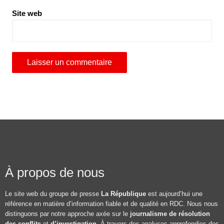
Site web
À propos de nous
Le site web du groupe de presse
La République
est aujourd’hui une
référence en matière d’information fiable et de qualité en RDC. Nous nous
distinguons par notre approche axée sur le
journalisme de résolution
des conflits
et
d’investigation
. À travers des analyses approfondies des