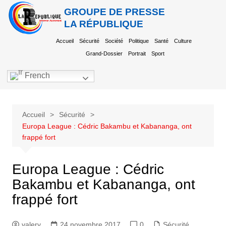
GROUPE DE PRESSE
LA RÉPUBLIQUE
Accueil
Sécurité
Société
Politique
Santé
Culture
Grand-Dossier
Portrait
Sport
French
Accueil
Sécurité
Europa League : Cédric Bakambu et Kabananga, ont
frappé fort
Europa League : Cédric
Bakambu et Kabananga, ont
frappé fort
valery
24 novembre 2017
0
Sécurité