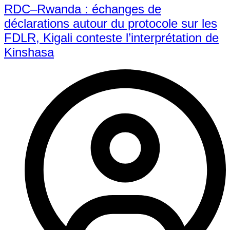
RDC–Rwanda : échanges de
déclarations autour du protocole sur les
FDLR, Kigali conteste l’interprétation de
Kinshasa