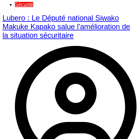
Sécurité
Lubero : Le Député national Siwako
Makuke Kapako salue l’amélioration de
la situation sécuritaire