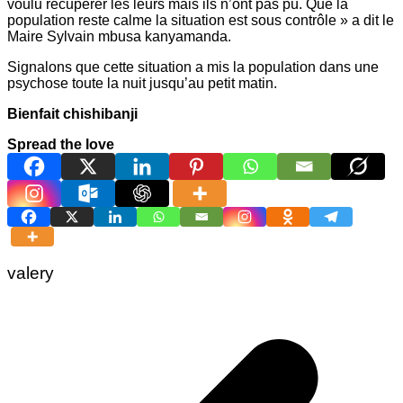
voulu récupérer les leurs mais ils n’ont pas pû. Que la
population reste calme la situation est sous contrôle » a dit le
Maire Sylvain mbusa kanyamanda.
Signalons que cette situation a mis la population dans une
psychose toute la nuit jusqu’au petit matin.
Bienfait chishibanji
Spread the love
valery
Navigation
de
l’article