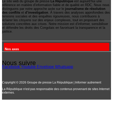
Le site web du groupe de presse
La République
est aujourd’hui une
référence en matière d’information fiable et de qualité en RDC. Nous nous
distinguons par notre approche axée sur le
journalisme de résolution
des conflits
et
d’investigation
. À travers des analyses approfondies des
tensions sociales et des enquêtes rigoureuses, nous contribuons à
éclairer les citoyens sur des enjeux complexes, tout en proposant des
solutions concrètes aux crises. Notre mission est d’informer, sensibiliser
et défendre les droits des Congolais en favorisant la transparence et la
justice.
Nos axes
Nous suivre
Facebook
Youtube
Envelope
Whatsapp
Copyright © 2026 Groupe de presse La République | Informer autrement
La République n'est pas responsable des contenus provenant de sites Internet
externes.