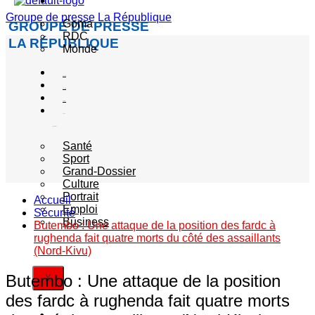
Actualité
Groupe de presse La République
Goma
GROUPE DE PRESSE
RDC
LA RÉPUBLIQUE
Monde
Société
Sécurité
Politique
Autres
catégories
Santé
Sport
Grand-Dossier
Culture
Portrait
Accueil
Emploi
Sécurité
Business
Butembo : Une attaque de la position des fardc à
rughenda fait quatre morts du côté des assaillants
(Nord-Kivu)
Butembo : Une attaque de la position
X
des fardc à rughenda fait quatre morts