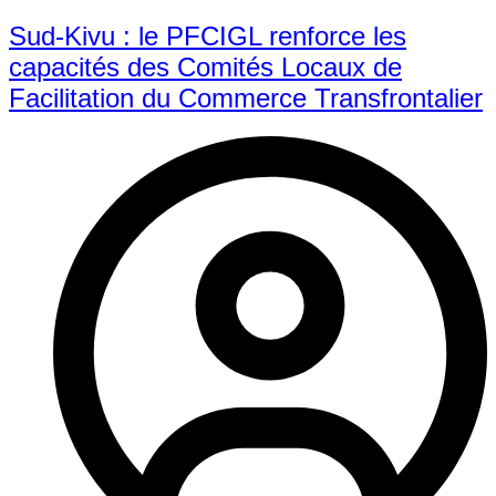
Sud-Kivu : le PFCIGL renforce les
capacités des Comités Locaux de
Facilitation du Commerce Transfrontalier